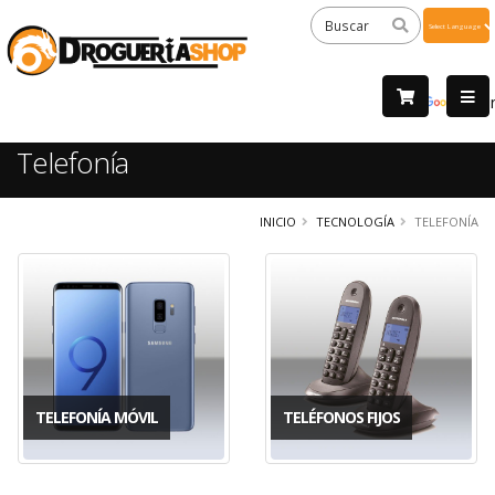
Powered
by
Tra
Telefonía
INICIO
TECNOLOGÍA
TELEFONÍA
TELEFONÍA MÓVIL
TELÉFONOS FIJOS