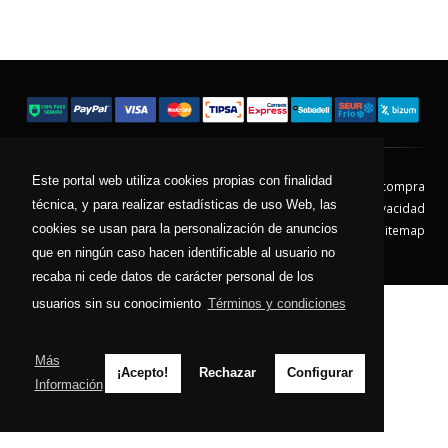
Este portal web utiliza cookies propias con finalidad
Contacto
Aviso Legal
Condiciones de compra
técnica, y para realizar estadísticas de uso Web, las
Política de envíos
Política de devolución
Política de Privacidad
cookies se usan para la personalización de anuncios
Política de Cookies
Sitemap
que en ningún caso hacen identificable al usuario no
© 2026 - Todos los derechos reservados.
recaba ni cede datos de carácter personal de los
usuarios sin su conocimiento
Términos y condiciones
Más
¡Acepto!
Rechazar
Configurar
Información