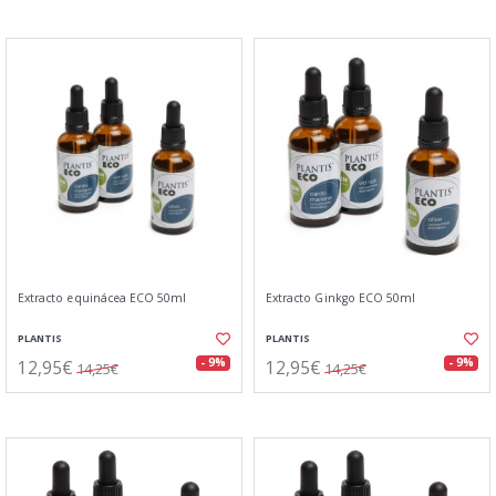
Extracto equinácea ECO 50ml
Extracto Ginkgo ECO 50ml
PLANTIS
PLANTIS
12,95€
12,95€
- 9%
- 9%
14,25€
14,25€