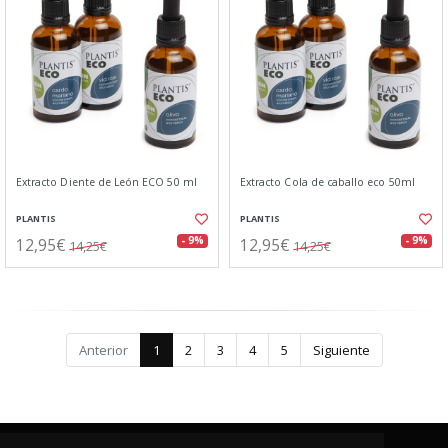
Extracto Diente de León ECO 50 ml
Extracto Cola de caballo eco 50ml
PLANTIS
PLANTIS
12,95€
12,95€
- 9%
- 9%
14,25€
14,25€
Anterior
1
2
3
4
5
Siguiente