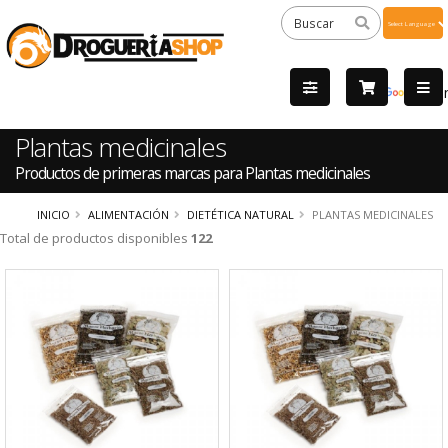
Powered
by
Tra
Plantas medicinales
Productos de primeras marcas para Plantas medicinales
INICIO
ALIMENTACIÓN
DIETÉTICA NATURAL
PLANTAS MEDICINALES
Total de productos disponibles
122