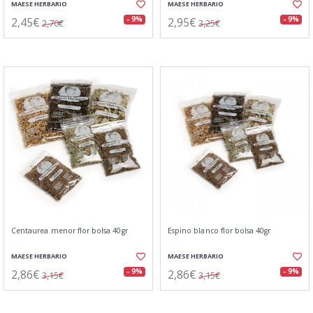
MAESE HERBARIO
MAESE HERBARIO
2,45€
2,95€
- 9%
- 9%
2,70€
3,25€
Centaurea menor flor bolsa 40gr
Espino blanco flor bolsa 40gr
MAESE HERBARIO
MAESE HERBARIO
2,86€
2,86€
- 9%
- 9%
3,15€
3,15€