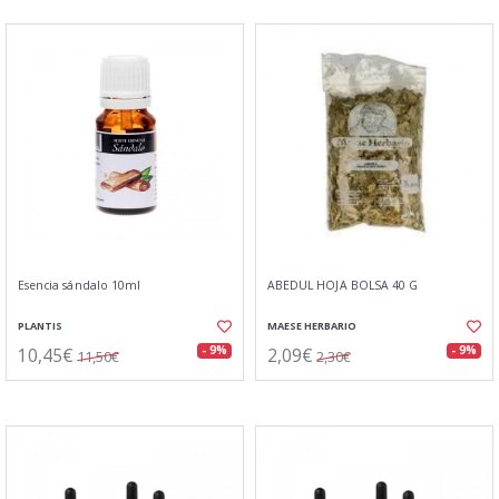
Esencia sándalo 10ml
ABEDUL HOJA BOLSA 40 G
PLANTIS
MAESE HERBARIO
10,45€
2,09€
- 9%
- 9%
11,50€
2,30€