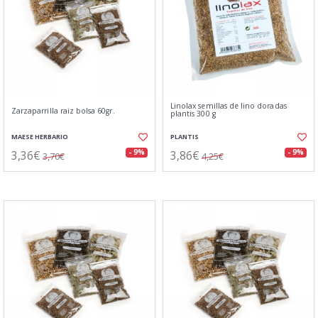
Linolax semillas de lino doradas
Zarzaparrilla raiz bolsa 60gr.
plantis 300 g
MAESE HERBARIO
PLANTIS
3,36€
3,86€
- 9%
- 9%
3,70€
4,25€