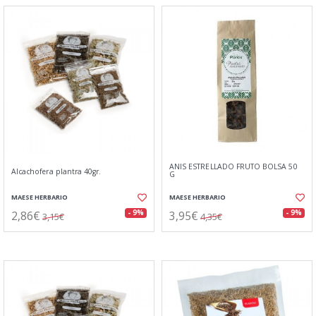
ANIS ESTRELLADO FRUTO BOLSA 50
Alcachofera plantra 40gr.
G
MAESE HERBARIO
MAESE HERBARIO
2,86€
3,95€
- 9%
- 9%
3,15€
4,35€