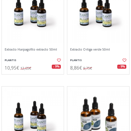
Extracto Harpagofito extracto 50ml
Extracto Ortiga verde 50ml
PLANTIS
PLANTIS
10,95€
8,86€
- 9%
- 9%
12,05€
9,75€