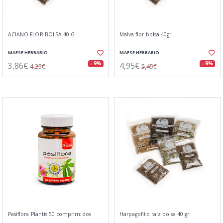
ACIANO FLOR BOLSA 40 G
Malva flor bolsa 40gr
MAESE HERBARIO
MAESE HERBARIO
3,86€
4,95€
- 9%
- 9%
4,25€
5,45€
Pasiflora Plantis 50 comprimidos
Harpagofito raiz bolsa 40 gr.