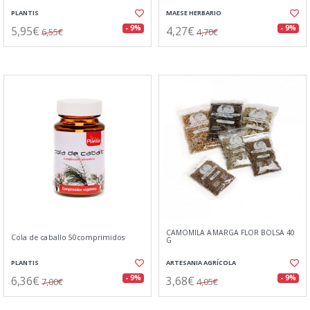
PLANTIS
MAESE HERBARIO
5,95€
4,27€
- 9%
- 9%
6,55€
4,70€
CAMOMILA AMARGA FLOR BOLSA 40
Cola de caballo 50comprimidos
G
PLANTIS
ARTESANIA AGRÍCOLA
6,36€
3,68€
- 9%
- 9%
7,00€
4,05€