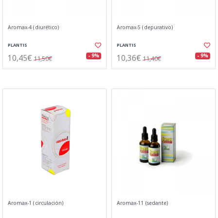
Aromax-4 (diurético)
Aromax-5 (depurativo)
PLANTIS
PLANTIS
10,45€
10,36€
- 9%
- 9%
11,50€
11,40€
Aromax-1 (circulación)
Aromax-11 (sedante)