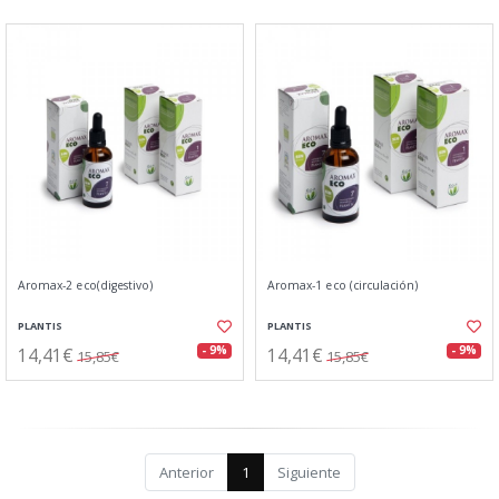
Aromax-2 eco(digestivo)
Aromax-1 eco (circulación)
PLANTIS
PLANTIS
14,41€
14,41€
- 9%
- 9%
15,85€
15,85€
Anterior
1
Siguiente