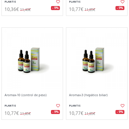
PLANTIS
PLANTIS
10,36€
10,77€
- 9%
- 9%
11,40€
11,85€
Aromax-10 (control de peso)
Aromax-3 (hepático biliar)
PLANTIS
PLANTIS
10,77€
10,77€
- 9%
- 9%
11,85€
11,85€