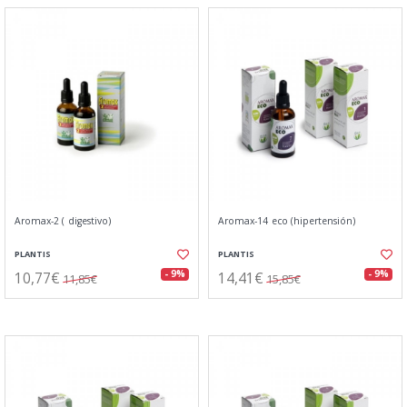
Aromax-2 ( digestivo)
Aromax-14 eco (hipertensión)
PLANTIS
PLANTIS
10,77€
14,41€
- 9%
- 9%
11,85€
15,85€