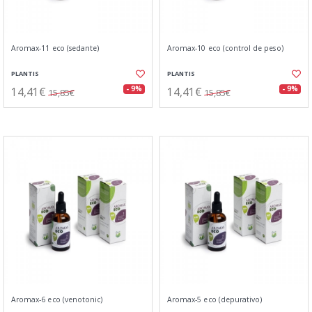
Aromax-11 eco (sedante)
Aromax-10 eco (control de peso)
PLANTIS
PLANTIS
14,41€
14,41€
- 9%
- 9%
15,85€
15,85€
Aromax-6 eco (venotonic)
Aromax-5 eco (depurativo)