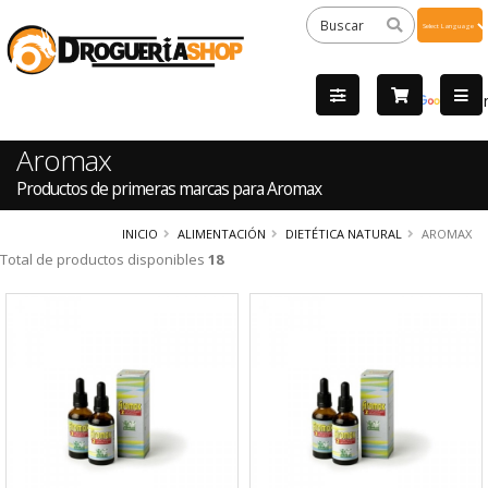
Powered
by
Tra
Aromax
Productos de primeras marcas para Aromax
INICIO
ALIMENTACIÓN
DIETÉTICA NATURAL
AROMAX
Total de productos disponibles
18