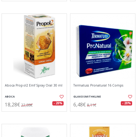
Aboca Propol2 Emf Spray Oral 30 ml
Termatuss Pronatural 16 Comps
ABOCA
GLAXOSMITHKLINE
18,28€
6,48€
- 20%
- 20%
22,88€
8,11€