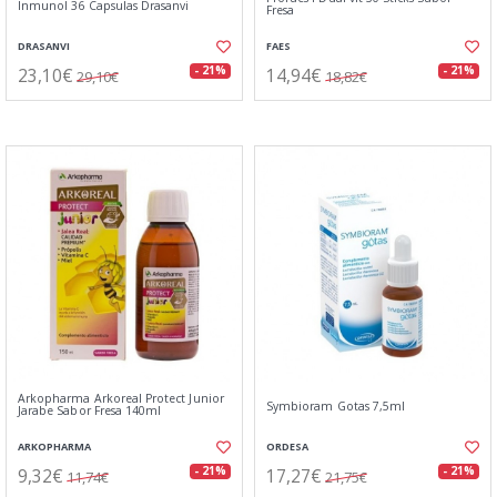
Inmunol 36 Capsulas Drasanvi
Fresa
DRASANVI
FAES
23,10€
14,94€
- 21%
- 21%
29,10€
18,82€
Arkopharma Arkoreal Protect Junior
Symbioram Gotas 7,5ml
Jarabe Sabor Fresa 140ml
ARKOPHARMA
ORDESA
9,32€
17,27€
- 21%
- 21%
11,74€
21,75€