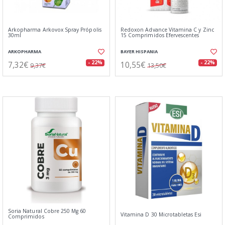
Arkopharma Arkovox Spray Própolis
Redoxon Advance Vitamina C y Zinc
30ml
15 Comprimidos Efervescentes
ARKOPHARMA
BAYER HISPANIA
7,32€
10,55€
- 22%
- 22%
9,37€
13,50€
Soria Natural Cobre 250 Mg 60
Vitamina D 30 Microtabletas Esi
Comprimidos