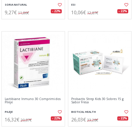
SORIA NATURAL
ESI
9,27€
10,06€
- 22%
- 22%
11,86€
12,87€
Lactibiane Inmuno 30 Comprimidos
Probactis Strep Kids 30 Sobres 15 g
Pileje
Sabor Fresa
PILEJE
BIOTICAL HEALTH
16,32€
26,03€
- 22%
- 22%
20,87€
33,28€