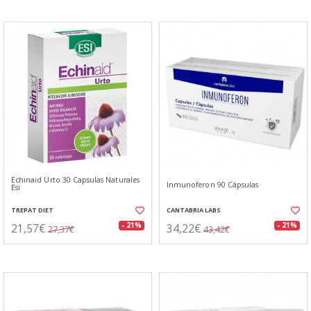
Echinaid Urto 30 Capsulas Naturales
Inmunoferon 90 Cápsulas
Esi
TREPAT DIET
CANTABRIA LABS
21,57€
34,22€
- 21%
- 21%
27,37€
43,42€