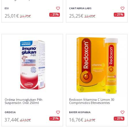
ESI
CANTABRIA LABS
25,01€
25,25€
- 21%
- 21%
31,75€
32,05€
Ordesa Imunoglukan P4h
Redoxon Vitamina C Limon 30
Suspensión Oral 250ml
Comprimidos Efervescentes
ORDESA
BAYER HISPANIA
37,44€
16,76€
- 21%
- 21%
47,52€
21,27€