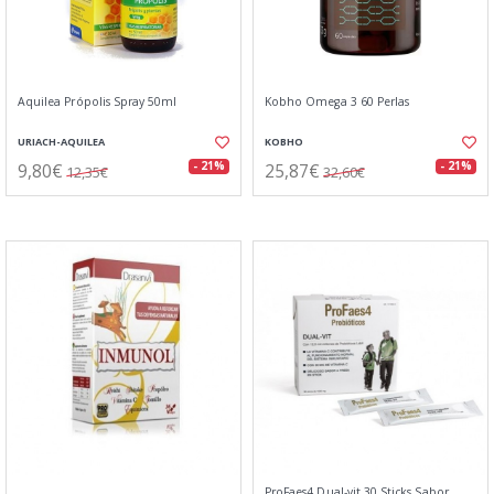
Aquilea Própolis Spray 50ml
Kobho Omega 3 60 Perlas
URIACH-AQUILEA
KOBHO
9,80€
25,87€
- 21%
- 21%
12,35€
32,60€
ProFaes4 Dual-vit 30 Sticks Sabor