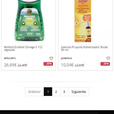
Möller's Dobbel Omega 3 112
Juanola Propolis Pulverizador Bucal
cápsulas
30 ml
MÖLLER'S
JUANOLA
26,69€
10,04€
- 20%
- 20%
33,40€
12,56€
Anterior
1
2
3
Siguiente