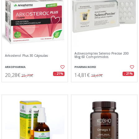
Activecomplex Selenio Precise 200
Arkosterol Plus 30 Cápsulas
Mcg 60 Comprimidos
ARKOPHARMA
PHARMA NORD
20,28€
14,81€
- 21%
- 21%
25,73€
18,67€