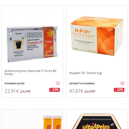
Activecomplex Vitamina D Forte 80
Hupavir 20 Sobres 6 gr
Perlas
PHARMA NORD
ADVENTIA PHARMA
22,91€
47,67€
- 22%
- 22%
29,29€
60,93€