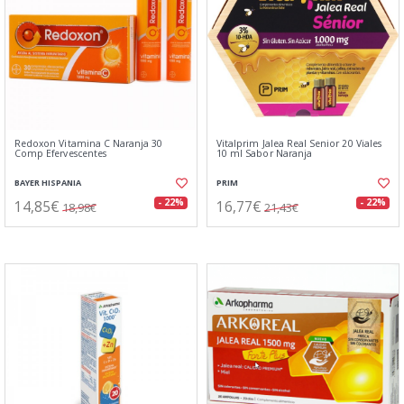
Redoxon Vitamina C Naranja 30
Vitalprim Jalea Real Senior 20 Viales
Comp Efervescentes
10 ml Sabor Naranja
BAYER HISPANIA
PRIM
14,85€
16,77€
- 22%
- 22%
18,98€
21,43€