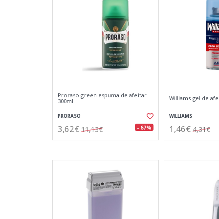
Proraso green espuma de afeitar
Williams gel de afe
300ml
PRORASO
WILLIAMS
3,62€
1,46€
- 67%
11,13€
4,31€