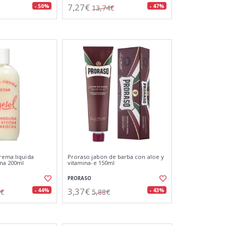
7,27€
- 50%
- 47%
13,74€
crema liquida
Proraso jabon de barba con aloe y
ina 200ml
vitamina-e 150ml
PRORASO
3,37€
- 44%
- 43%
8€
5,88€