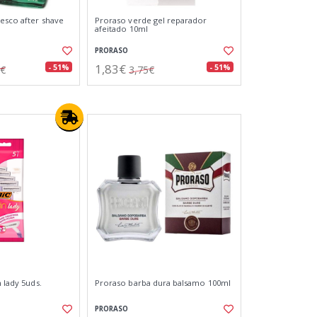
resco after shave
Proraso verde gel reparador
afeitado 10ml
PRORASO
1,83€
- 51%
- 51%
0€
3,75€
n lady 5uds.
Proraso barba dura balsamo 100ml
PRORASO