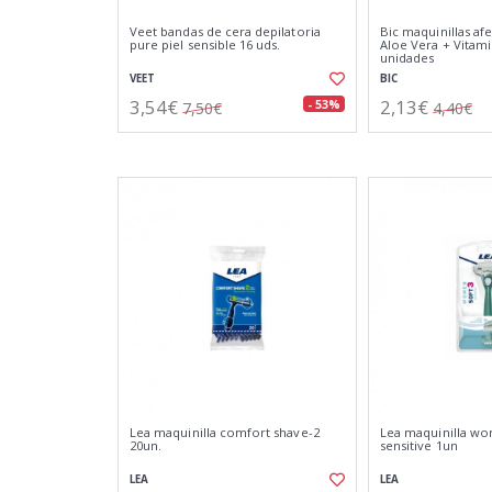
Veet bandas de cera depilatoria
Bic maquinillas afe
pure piel sensible 16 uds.
Aloe Vera + Vitami
unidades
VEET
BIC
3,54€
2,13€
- 53%
7,50€
4,40€
Lea maquinilla comfort shave-2
Lea maquinilla wo
20un.
sensitive 1un
LEA
LEA