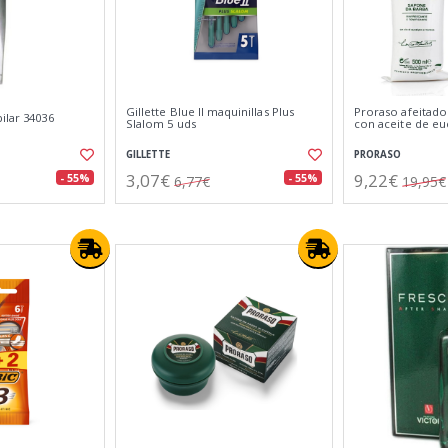
Gillette Blue II maquinillas Plus
Proraso afeitado
ilar 34036
Slalom 5 uds
con aceite de eu
GILLETTE
PRORASO
3,07€
9,22€
- 55%
- 55%
6,77€
19,95€