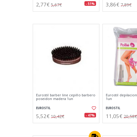
2,77€
3,86€
- 51%
5,67€
7,89€
Eurostil barber line cepillo barbero
Eurostil depilacio
poseidon madera 1un
1un
EUROSTIL
EUROSTIL
5,52€
11,05€
- 47%
10,42€
20,58€