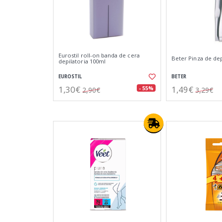
Eurostil roll-on banda de cera
Beter Pinza de dep
depilatoria 100ml
EUROSTIL
BETER
1,30€
1,49€
- 55%
2,90€
3,29€