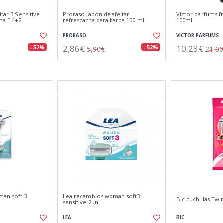
itar 3 Sensitive
Proraso Jabón de afeitar
Victor parfums f
na E 4+2
refrescante para barba 150 ml
100ml
PRORASO
VICTOR PARFUMS
2,86€
10,23€
- 52%
- 52%
5,90€
21,0
man soft 3
Lea recambios woman soft3
Bic cuchillas Twi
sensitive 2un
LEA
BIC