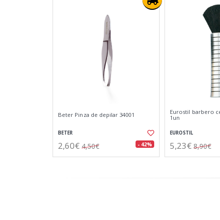
Eurostil barbero c
Beter Pinza de depilar 34001
1un
BETER
EUROSTIL
2,60€
5,23€
- 42%
4,50€
8,90€