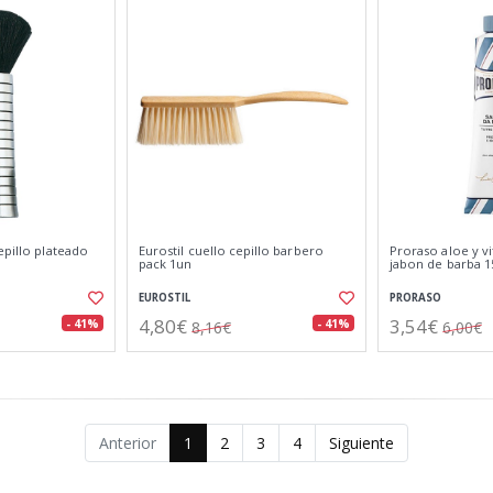
epillo plateado
Eurostil cuello cepillo barbero
Proraso aloe y v
pack 1un
jabon de barba 
EUROSTIL
PRORASO
4,80€
3,54€
- 41%
- 41%
8,16€
6,00€
Anterior
1
2
3
4
Siguiente