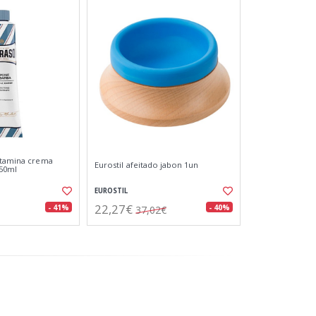
itamina crema
Eurostil afeitado jabon 1un
150ml
EUROSTIL
22,27€
- 41%
- 40%
37,02€