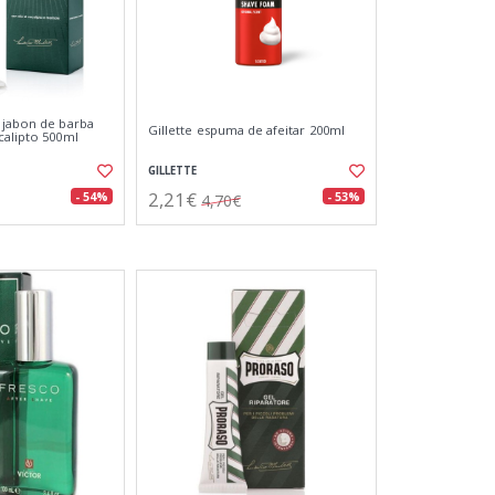
 jabon de barba
Gillette espuma de afeitar 200ml
calipto 500ml
GILLETTE
2,21€
- 54%
- 53%
4,70€