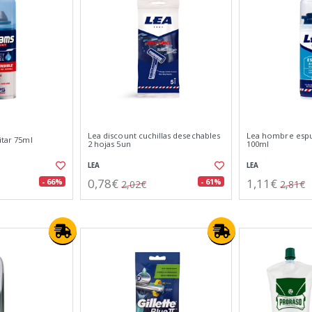
Lea discount cuchillas desechables
Lea hombre espu
itar 75ml
2 hojas 5un
100ml
LEA
LEA
0,78€
1,11€
- 66%
- 61%
2,02€
2,81€