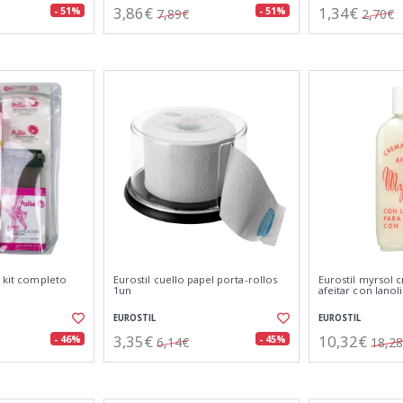
3,86€
1,34€
- 51%
- 51%
7,89€
2,70€
n kit completo
Eurostil cuello papel porta-rollos
Eurostil myrsol 
1un
afeitar con lanol
EUROSTIL
EUROSTIL
3,35€
10,32€
- 46%
- 45%
6,14€
18,2