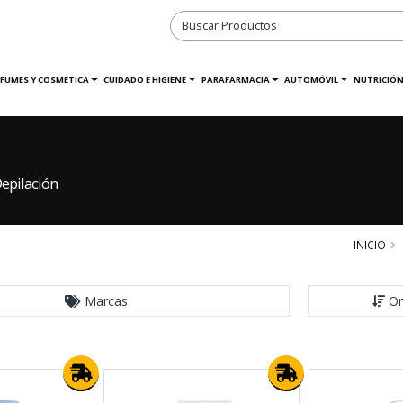
RFUMES Y COSMÉTICA
CUIDADO E HIGIENE
PARAFARMACIA
AUTOMÓVIL
NUTRICIÓN
epilación
INICIO
Marcas
Or