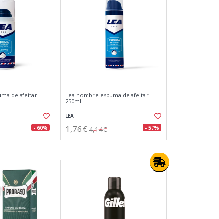
ma de afeitar
Lea hombre espuma de afeitar
250ml
LEA
1,76€
- 60%
- 57%
4,14€