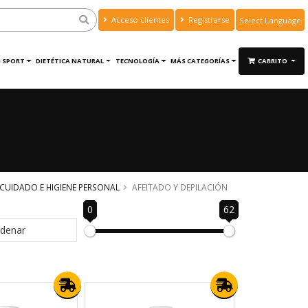
Acceso clientes
Registrarse
Powered by
Translate
 SPORT
DIETÉTICA NATURAL
TECNOLOGÍA
MÁS CATEGORÍAS
CARRITO
CUIDADO E HIGIENE PERSONAL
AFEITADO Y DEPILACIÓN
0
62
denar