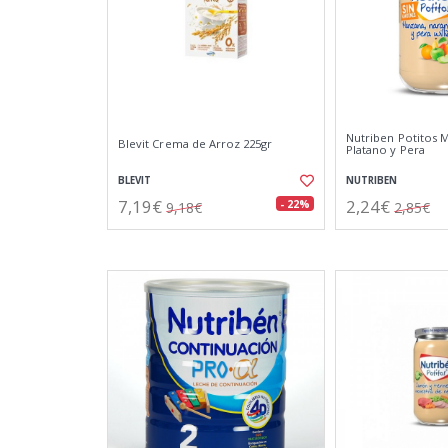
Nutriben Potitos 
Blevit Crema de Arroz 225gr
Platano y Pera
BLEVIT
NUTRIBEN
7,19€
2,24€
- 22%
9,18€
2,85€