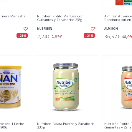
ernera Menestra
Nutribén Potito Merluza con
Almirón Advance
Guisantes y Zanahorias 235g
Continuación en
NUTRIBEN
ALMIRON
2,24€
36,57€
- 21%
- 21%
2,83€
46,0
me pro 1 Leche
Nutriben Patata Puerro y Zanahoria
Nutribén Potito 
 800g
235 g
Guisantes y Zana