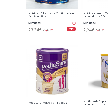
Nutriben 2 Leche de Continuacion
Nutriben Jamon T
Pro Alfa 800 g
de Verduras 235
NUTRIBEN
NUTRIBEN
23,34€
2,24€
- 21%
29,62€
2,83€
Nestlé NAN Supre
Pediasure Polvo Vainilla 850 g
de Inicio en Polvo