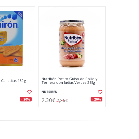
Nutribén Potito Guiso de Pollo y
Galletitas 180 g
Ternera con Judías Verdes 235g
NUTRIBEN
2,30€
- 20%
- 20%
2,86€