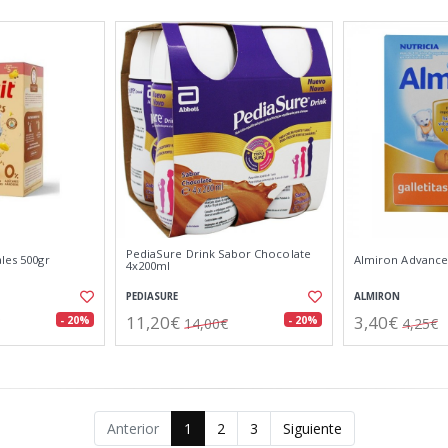
PediaSure Drink Sabor Chocolate
ales 500gr
Almiron Advance 
4x200ml
PEDIASURE
ALMIRON
11,20€
3,40€
- 20%
- 20%
14,00€
4,25€
Anterior
1
2
3
Siguiente