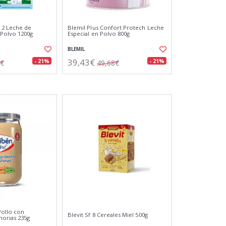
 2 Leche de
Blemil Plus Confort Protech Leche
 Polvo 1200g
Especial en Polvo 800g
BLEMIL
39,43€
- 21%
- 21%
9€
49,68€
Pollo con
Blevit Sf 8 Cereales Miel 500g
horias 235g