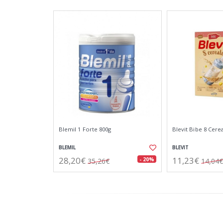
Blemil 1 Forte 800g
Blevit Bibe 8 Cere
BLEMIL
BLEVIT
28,20€
11,23€
- 20%
35,26€
14,04€