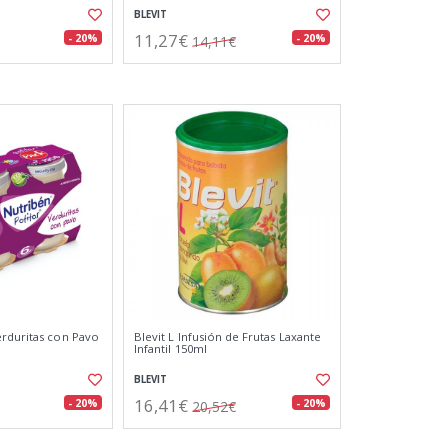
BLEVIT
11,27€
- 20%
- 20%
14,11€
rduritas con Pavo
Blevit L Infusión de Frutas Laxante
Infantil 150ml
BLEVIT
16,41€
- 20%
- 20%
20,52€