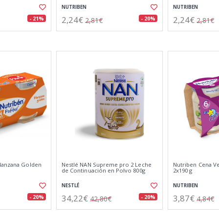
NUTRIBEN
NUTRIBEN
2,24€
2,24€
- 21%
- 20%
2,81€
2,81€
 Manzana Golden
Nestlé NAN Supreme pro 2 Leche
Nutriben Cena Ve
de Continuación en Polvo 800g
2x190 g
NESTLÉ
NUTRIBEN
34,22€
3,87€
- 20%
- 20%
42,80€
4,84€