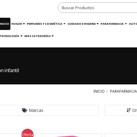
INICIO
HOGAR
PERFUMES Y COSMÉTICA
CUIDADO E HIGIENE
PARAFARMACIA
AUT
TECNOLOGÍA
MÁS CATEGORÍAS
 infantil
INICIO
PARAFARMACIA
Marcas
Or
Oferta