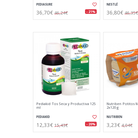
PEDIASURE
NESTLÉ
36,70€
36,80€
- 21%
46,24€
46,35€
Pediakid Tos Seca y Productiva 125
Nutriben Potitos
ml
2x120 g
PEDIAKID
NUTRIBEN
12,33€
3,23€
- 20%
15,43€
4,04€