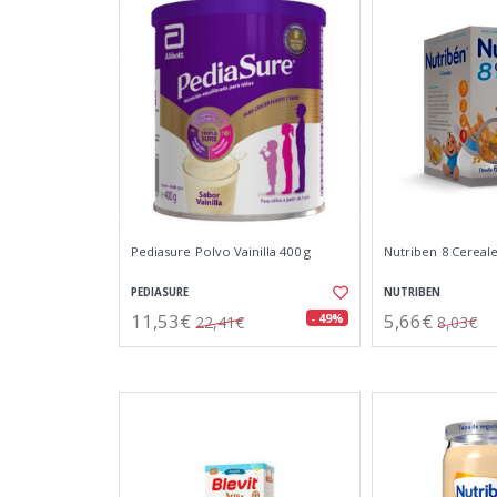
Pediasure Polvo Vainilla 400 g
Nutriben 8 Cereale
PEDIASURE
NUTRIBEN
11,53€
5,66€
- 49%
22,41€
8,03€