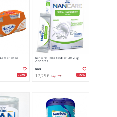
a La Merienda
Nancare Flora Equilibrium 2,2g
20sobres
NAN
17,25€
- 22%
- 22%
22,05€