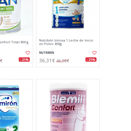
Nutribén Innova 1 Leche de Inicio
onfort Total 800 g
en Polvo 800g
NUTRIBEN
36,31€
- 21%
- 21%
8€
46,08€