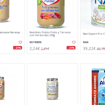
Manzana Naranja
Nutribén Potito Pollo y Ternera
Nan Expert Pro C
con Verduritas 235g
NUTRIBEN
NAN
2,24€
39,22€
- 21%
- 21%
2,85€
49,7