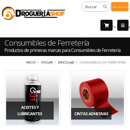
Powered
by
Tra
Consumibles de Ferretería
Productos de primeras marcas para Consumibles de Ferretería
INICIO
HOGAR
BRICOLAJE
CONSUMIBLES DE FERRETERÍA
ACEITES Y
LUBRICANTES
CINTAS ADHESIVAS