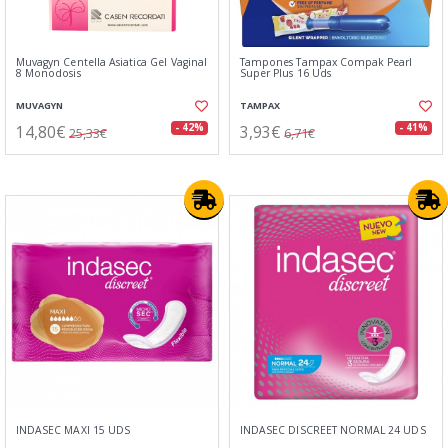
Muvagyn Centella Asiatica Gel Vaginal
Tampones Tampax Compak Pearl
8 Monodosis
Super Plus 16 Uds
MUVAGYN
TAMPAX
14,80€
3,93€
- 42%
- 41%
25,33€
6,71€
INDASEC MAXI 15 UDS
INDASEC DISCREET NORMAL 24 UDS