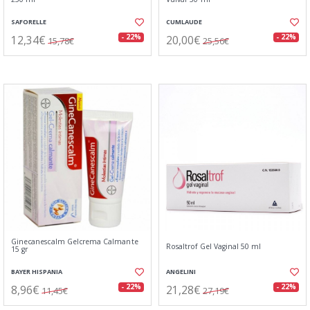
SAFORELLE
CUMLAUDE
12,34€
20,00€
- 22%
- 22%
15,78€
25,56€
Ginecanescalm Gelcrema Calmante
Rosaltrof Gel Vaginal 50 ml
15 gr
BAYER HISPANIA
ANGELINI
8,96€
21,28€
- 22%
- 22%
11,45€
27,19€