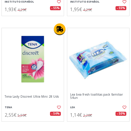
INSTITUTO ESPAÑOL
INSTITUTO ESPAÑOL
1,93€
1,95€
- 55%
- 55%
4,29€
4,29€
Lea bea fresh toallitas pack familiar
Tena Lady Discreet Ultra Mini 28 Uds
54un
TENA
LEA
2,55€
1,14€
- 54%
- 50%
5,59€
2,28€