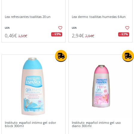
Lea refrescantes toallitas 20un
Lea dermo toallitas humedas 64un
LEA
LEA
0,46€
2,94€
- 69%
- 63%
1,50€
7,94€
Instituto español intimo gel odor
Instituto español intimo gel uso
block 300ml
diario 300ml