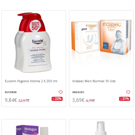
Eucerin Higiene Intima 2 X 250 ml
Indasec Men Normal 10 Uds
EUCERIN
INDASEC
9,84€
3,69€
- 22%
- 21%
12,57€
4,70€