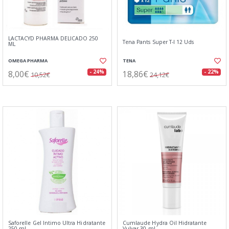
LACTACYD PHARMA DELICADO 250
Tena Pants Super T-l 12 Uds
ML
OMEGA PHARMA
TENA
8,00€
18,86€
- 24%
- 22%
10,52€
24,12€
Saforelle Gel Intimo Ultra Hidratante
Cumlaude Hydra Oil Hidratante
250 ml
Vulvar 30 ml