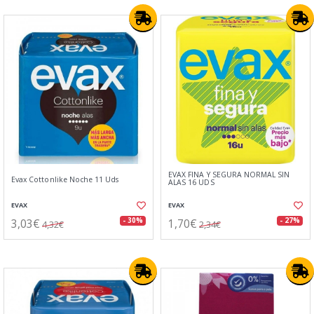
EVAX FINA Y SEGURA NORMAL SIN
Evax Cottonlike Noche 11 Uds
ALAS 16 UDS
EVAX
EVAX
3,03€
1,70€
- 30%
- 27%
4,32€
2,34€