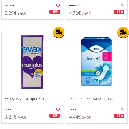
INDASEC
INDASEC
5,29€
4,72€
- 39%
- 35%
8,66€
7,31€
Evax Salvaslip Maxiplus 30 Uds
TENA DISCREET EXTRA 10 UDS
EVAX
TENA
3,21€
4,44€
- 33%
- 31%
4,78€
6,46€