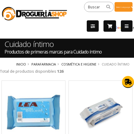
Powered
by
Tra
Cuidado íntimo
Productos de primeras marcas para Cuidado íntimo
INICIO
PARAFARMACIA
COSMÉTICA E HIGIENE
CUIDADO ÍNTIMO
Total de productos disponibles
126