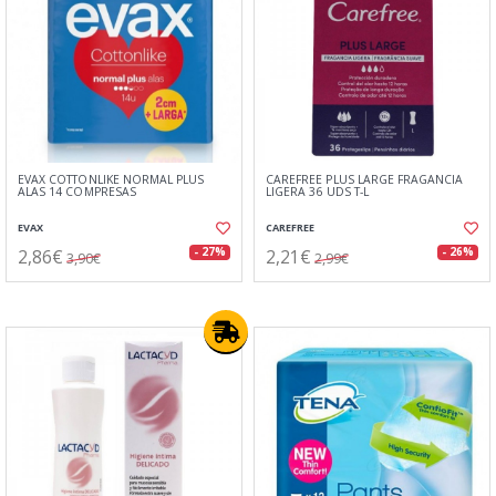
EVAX COTTONLIKE NORMAL PLUS
CAREFREE PLUS LARGE FRAGANCIA
ALAS 14 COMPRESAS
LIGERA 36 UDS T-L
EVAX
CAREFREE
2,86€
2,21€
- 27%
- 26%
3,90€
2,99€