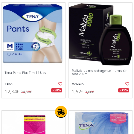
Malizia uomo detergente intimo sin
Tena Pants Plus T-m 14 Uds
olor 200ml
TENA
MALIZIA
12,34€
1,52€
- 50%
- 49%
24,58€
3,00€