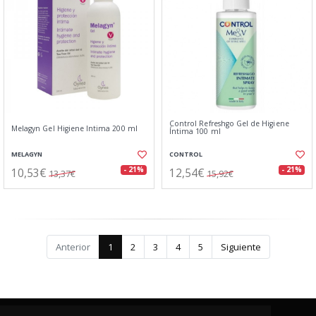
Control Refreshgo Gel de Higiene
Melagyn Gel Higiene Intima 200 ml
Íntima 100 ml
MELAGYN
CONTROL
10,53€
12,54€
- 21%
- 21%
13,37€
15,92€
Anterior
1
2
3
4
5
Siguiente