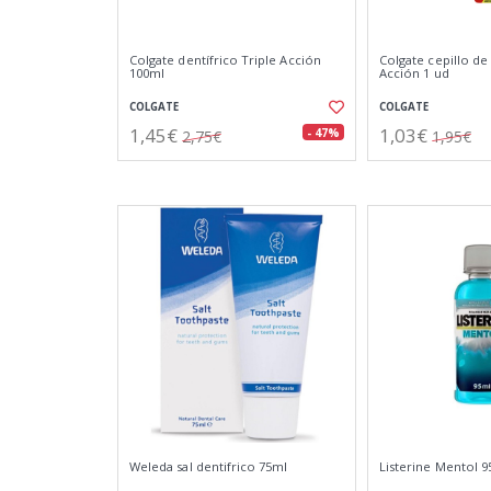
Colgate dentífrico Triple Acción
Colgate cepillo de
100ml
Acción 1 ud
COLGATE
COLGATE
1,45€
1,03€
- 47%
2,75€
1,95€
Weleda sal dentifrico 75ml
Listerine Mentol 