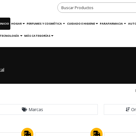
INICIO
HOGAR
PERFUMES Y COSMÉTICA
CUIDADO E HIGIENE
PARAFARMACIA
AUT
TECNOLOGÍA
MÁS CATEGORÍAS
al
Marcas
Or