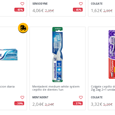
SENSODYNE
COLGATE
4,06€
1,62€
- 45%
- 45%
7,35€
2,90€
ion diaria
Mentadent medium white system
Colgate cepillo 
cepillo de dientes 1un
Zig Zag 2+1 unid
MENTADENT
COLGATE
2,04€
3,32€
- 39%
- 37%
3,24€
5,20€