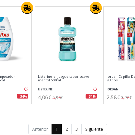
anqueador
Listerine enjuague sabor suave
Jordan Cepillo De
5ml
mentol 500ml
9 Años
LISTERINE
JORDAN
4,06€
2,58€
- 34%
- 31%
5,90€
3,70€
Anterior
1
2
3
Siguiente