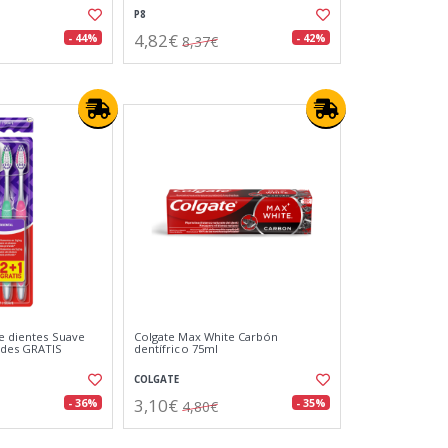
P8
4,82€
- 44%
- 42%
8,37€
de dientes Suave
Colgate Max White Carbón
ades GRATIS
dentífrico 75ml
COLGATE
3,10€
- 36%
- 35%
4,80€