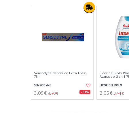
Sensodyne dentífrico Extra Fresh
Licor del Polo Bl
75ml
Avanzado 2 en 1 7
SENSODYNE
LICOR DEL POLO
3,09€
2,05€
- 34%
4,70€
3,11€