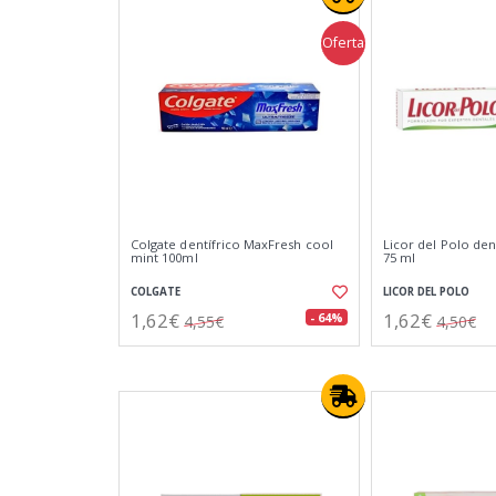
Oferta
Colgate dentífrico MaxFresh cool
Licor del Polo dent
mint 100ml
75 ml
COLGATE
LICOR DEL POLO
1,62€
1,62€
- 64%
4,55€
4,50€