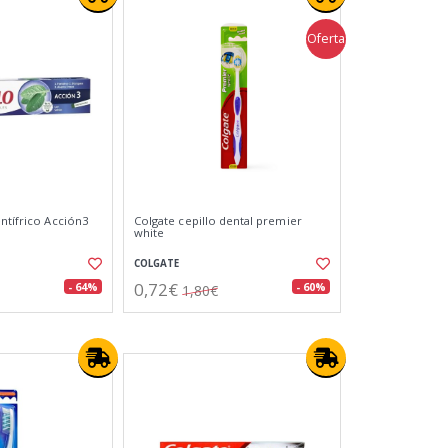
Oferta
ntífrico Acción3
Colgate cepillo dental premier
white
COLGATE
0,72€
- 64%
- 60%
1,80€