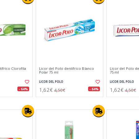
ífrico Clorofila
Licor del Polo dentí­frico Blanco
Licor del Polo de
Polar 75 ml
75 ml
LICOR DEL POLO
LICOR DEL POLO
1,62€
1,62€
- 64%
- 64%
4,50€
4,50€