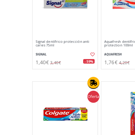
Signal dentífrico protección anti
Aquafresh dentífri
caries 75ml
protection 100ml
SIGNAL
AQUAFRESH
1,40€
1,76€
- 59%
3,40€
4,20€
Oferta