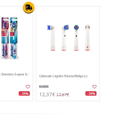
 Dientes Suave 6 -
Cabezal cepillo flexisoft(4pcs.)
KUKEN
12,37€
- 30%
- 30%
17,67€