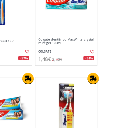
Colgate dentífrico MaxWhite crystal
ceed 1 ud.
mint gel 100ml
COLGATE
1,48€
- 57%
- 54%
3,20€