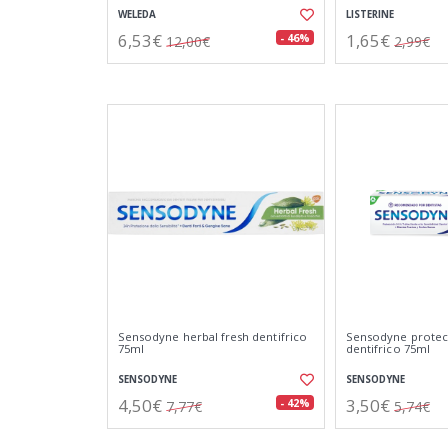
WELEDA
LISTERINE
6,53€
1,65€
- 46%
12,00€
2,99€
Sensodyne herbal fresh dentifrico
Sensodyne protecc
75ml
dentifrico 75ml
SENSODYNE
SENSODYNE
4,50€
3,50€
- 42%
7,77€
5,74€