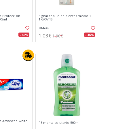
co Protección
Signal cepillo de dientes medio 1 +
 75ml
1 GRATIS
SIGNAL
1,03€
- 46%
- 46%
1,90€
co Advanced white
P8 menta colutorio 500ml