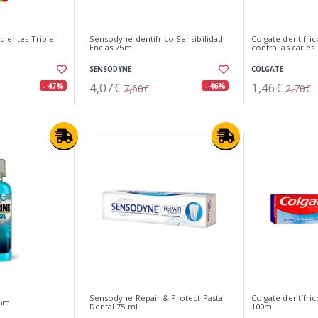
 dientes Triple
Sensodyne dentífrico Sensibilidad
Colgate dentifri
Encias 75ml
contra las caries
SENSODYNE
COLGATE
4,07€
1,46€
- 47%
- 46%
7,60€
2,70€
Sensodyne Repair & Protect Pasta
Colgate dentífri
95ml
Dental 75 ml
100ml