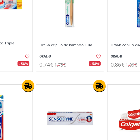
co Triple
Oral-b cepillo de bamboo 1 ud.
Oral-b cepillo eX
ORAL-B
ORAL-B
0,74€
0,86€
- 58%
- 58%
1,75€
1,99€