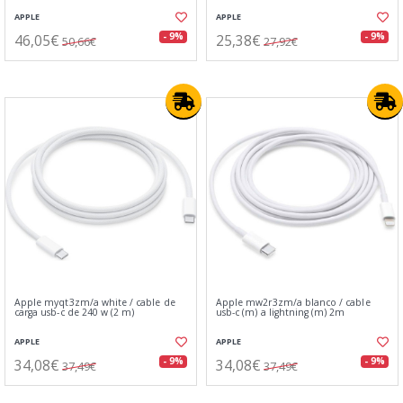
APPLE
APPLE
46,05€
25,38€
- 9%
- 9%
50,66€
27,92€
Apple myqt3zm/a white / cable de
Apple mw2r3zm/a blanco / cable
carga usb‑c de 240 w (2 m)
usb-c (m) a lightning (m) 2m
APPLE
APPLE
34,08€
34,08€
- 9%
- 9%
37,49€
37,49€