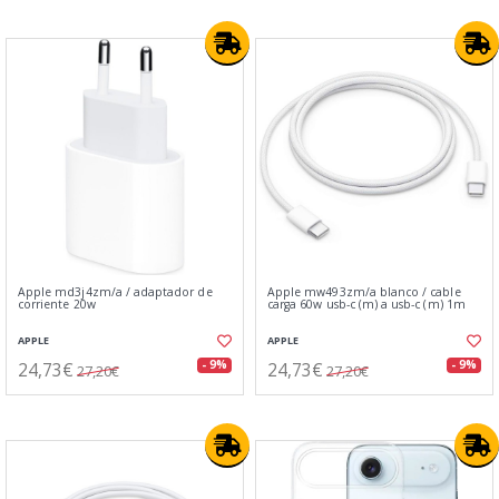
Apple md3j4zm/a / adaptador de
Apple mw493zm/a blanco / cable
corriente 20w
carga 60w usb-c (m) a usb-c (m) 1m
APPLE
APPLE
24,73€
24,73€
- 9%
- 9%
27,20€
27,20€