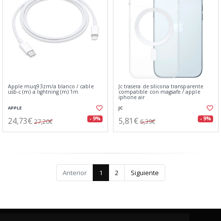
Apple muq93zm/a blanco / cable
Jc trasera de silicona transparente
usb-c (m) a lightning (m) 1m
compatible con magsafe / apple
iphone air
APPLE
JC
24,73€
5,81€
- 9%
- 9%
27,20€
6,39€
Anterior
1
2
Siguiente