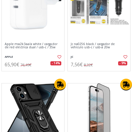
Apple mw2k3aa/a white / cargador
Jc na0256 black / cargador de
de red eléctrica dual / usb-c / 35w
vehículo usb-c / usb-a 20w
APPLE
JC
65,90€
7,56€
- 14%
- 9%
76,49€
8,32€