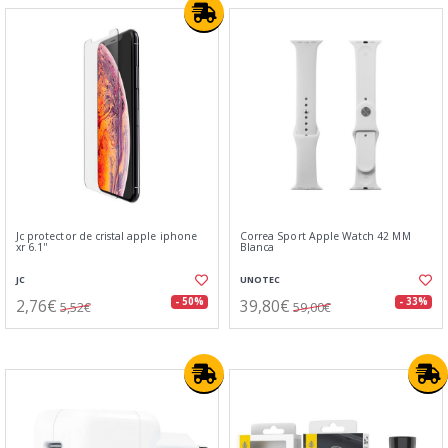
Jc protector de cristal apple iphone
Correa Sport Apple Watch 42 MM
xr 6.1''
Blanca
JC
UNOTEC
2,76€
39,80€
- 50%
- 33%
5,52€
59,00€