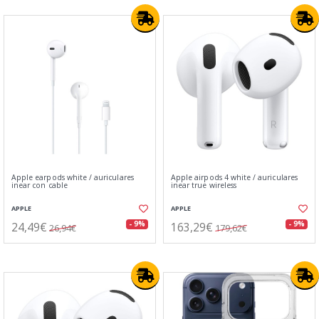
Apple earpods white / auriculares
Apple airpods 4 white / auriculares
inear con cable
inear true wireless
APPLE
APPLE
24,49€
163,29€
- 9%
- 9%
26,94€
179,62€