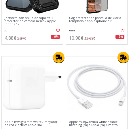
Jc trasera con anillo de soporte +
Uag protector de pantalla de vidrio
protector de cámara negro / apple
templado / apple iphone air
iphone 17
JC
UAG
4,88€
10,98€
- 9%
- 9%
5,37€
12,08€
Apple mw2g3zm/a white / cargador
Apple muqw3zm/a white / cable
de red eléctrica usb-c 30w
lightning (m) a usb-a (m) 1 metro