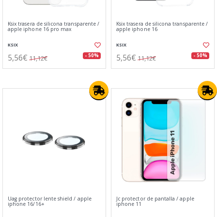
Ksix trasera de silicona transparente /
Ksix trasera de silicona transparente /
apple iphone 16 pro max
apple iphone 16
KSIX
KSIX
5,56€
5,56€
- 50%
- 50%
11,12€
11,12€
Uag protector lente shield / apple
Jc protector de pantalla / apple
iphone 16/16+
iphone 11