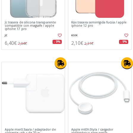
Jc trasera de silicona transparente
Ksix trasera semirrígida fucsia / apple
compatible con magsafe / apple
iphone 12 pro
iphone 17 pro
JC
KSIX
6,40€
2,10€
- 9%
- 9%
7,04€
2,31€
Apple mxn53aa/a / adaptador de
Apple mt0h3ty/a / cargador
corriente usb‑c de 70 w
inalámbrico para watch