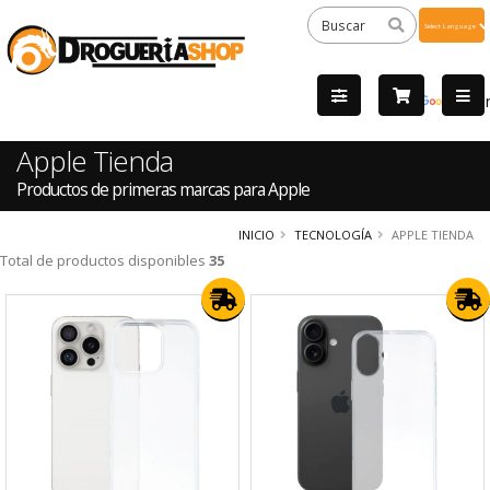
Powered
by
Tra
Apple Tienda
Productos de primeras marcas para Apple
INICIO
TECNOLOGÍA
APPLE TIENDA
Total de productos disponibles
35