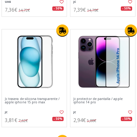
UAG
JC
7,36€
7,39€
- 50%
- 50%
14,72€
14,78€
Jc trasera de silicona transparente /
Jc protector de pantalla / apple
apple iphone 15 pro max
iphone 14 pro
JC
JC
3,81€
2,94€
- 50%
- 50%
7,62€
5,88€