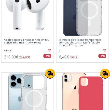
Apple airpods 4 noise cancel white /
Jc trasera de silicona transparente
auriculares inear true wireless
compatible con magsafe / apple
iphone 17 pro max
APPLE
JC
218,09€
6,40€
- 9%
- 9%
239,90€
7,04€