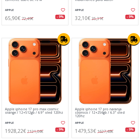
APPLE
APPLE
65,90€
32,10€
- 9%
- 9%
72,49€
35,31€
Apple iphone 17 pro max cosmic
Apple iphone 17 pro naranja
orange / 12+512gb / 6.9" oled 120hz
cósmico / 12+256gb / 6.3" oled
120hz
APPLE
APPLE
1928,22€
1479,53€
- 9%
- 9%
2121,04€
1627,48€