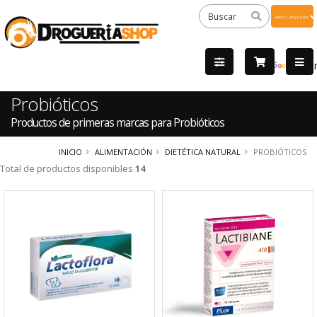
Powered
by
Tra
Probióticos
Productos de primeras marcas para Probióticos
INICIO
ALIMENTACIÓN
DIETÉTICA NATURAL
PROBIÓTICOS
Total de productos disponibles
14