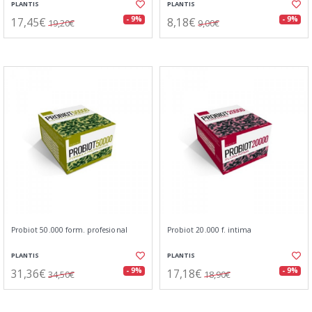
PLANTIS
PLANTIS
17,45€
8,18€
- 9%
- 9%
19,20€
9,00€
Probiot 50.000 form. profesional
Probiot 20.000 f. intima
PLANTIS
PLANTIS
31,36€
17,18€
- 9%
- 9%
34,50€
18,90€