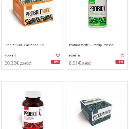
Probiot 5000 (lactobacillus)
Probiot fresh 30 comp. mastic
PLANTIS
PLANTIS
20,32€
8,91€
- 9%
- 9%
22,35€
9,80€