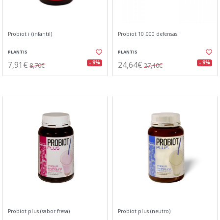
Probiot i (infantil)
Probiot 10.000 defensas
PLANTIS
PLANTIS
7,91€
24,64€
- 9%
- 9%
8,70€
27,10€
Probiot plus (sabor fresa)
Probiot plus (neutro)