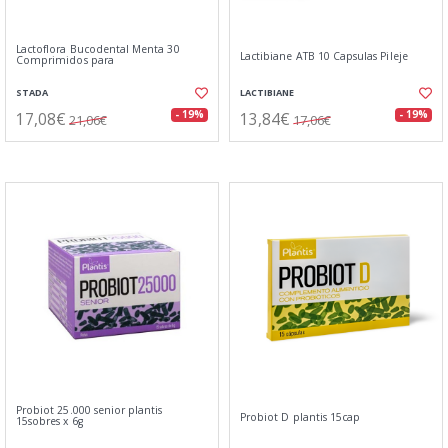
Lactoflora Bucodental Menta 30
Lactibiane ATB 10 Capsulas Pileje
Comprimidos para
STADA
LACTIBIANE
17,08€
13,84€
- 19%
- 19%
21,06€
17,06€
Probiot 25.000 senior plantis
Probiot D plantis 15cap
15sobres x 6g