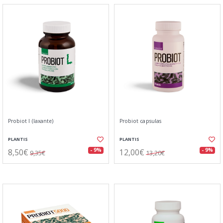
Probiot l (laxante)
Probiot capsulas
PLANTIS
PLANTIS
8,50€
12,00€
- 9%
- 9%
9,35€
13,20€