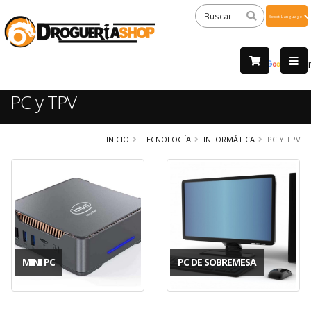
Powered
by
Tra
PC y TPV
INICIO
TECNOLOGÍA
INFORMÁTICA
PC Y TPV
MINI PC
PC DE SOBREMESA